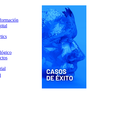
nformación
ital
tics
lógico
ctos
ial
l