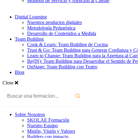
Modelos de Servicio y Atención al Cliente
Digital Learning
Nuestros productos digitales
Metodología Pedagógica
Desarrollo de Contenidos a Medida
Team Building
Cook & Learn: Team Building de Cocina
Trust & Go: Team Building para Generar Confianza y C
Learn to Change: Team Building para la Apertura al Ca
Be(IN): Team Building para Desarrollar el Sentido de Pe
OnStage: Team Building con Teatro
Blog
Close
Sobre Nosotros
SKOLAE Formación
Nuestro Equipo
Misión, Visión y Valores
Builders con impacto