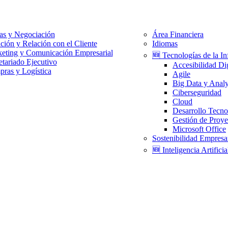
as y Negociación
Área Financiera
ción y Relación con el Cliente
Idiomas
eting y Comunicación Empresarial
🆕 Tecnologías de la I
etariado Ejecutivo
Accesibilidad Dig
ras y Logística
Agile
Big Data y Analy
Ciberseguridad
Cloud
Desarrollo Tecno
Gestión de Proye
Microsoft Office
Sostenibilidad Empresar
🆕 Inteligencia Artificia