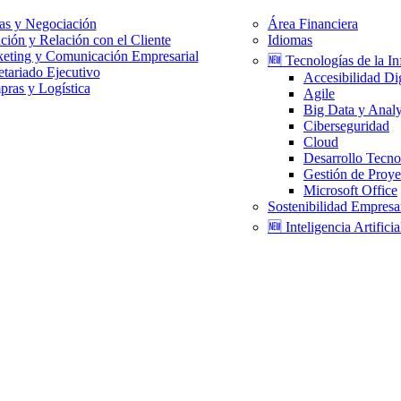
as y Negociación
Área Financiera
ción y Relación con el Cliente
Idiomas
eting y Comunicación Empresarial
🆕 Tecnologías de la I
etariado Ejecutivo
Accesibilidad Dig
ras y Logística
Agile
Big Data y Analy
Ciberseguridad
Cloud
Desarrollo Tecno
Gestión de Proye
Microsoft Office
Sostenibilidad Empresar
🆕 Inteligencia Artificia