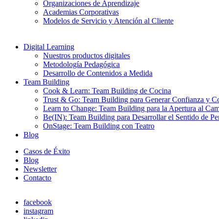
Organizaciones de Aprendizaje
Academias Corporativas
Modelos de Servicio y Atención al Cliente
Digital Learning
Nuestros productos digitales
Metodología Pedagógica
Desarrollo de Contenidos a Medida
Team Building
Cook & Learn: Team Building de Cocina
Trust & Go: Team Building para Generar Confianza y C
Learn to Change: Team Building para la Apertura al Ca
Be(IN): Team Building para Desarrollar el Sentido de Pe
OnStage: Team Building con Teatro
Blog
Casos de Éxito
Blog
Newsletter
Contacto
facebook
instagram