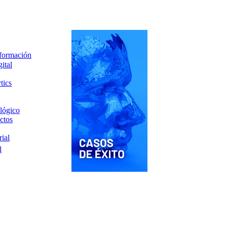
nformación
ital
tics
lógico
ctos
ial
l