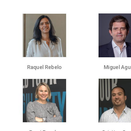
CFO
Raquel Rebelo
Miguel Agu
Business Developer