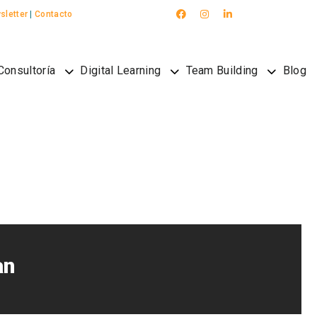
sletter
|
Contacto
Consultoría
Digital Learning
Team Building
Blog
an