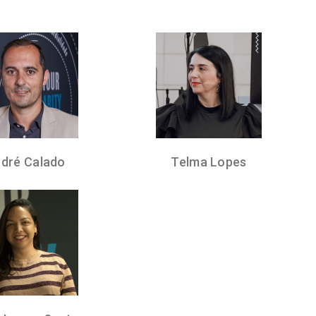
Head of Marketing
Pedagogical Coordinator
dré Calado
Telma Lopes
Business Developer