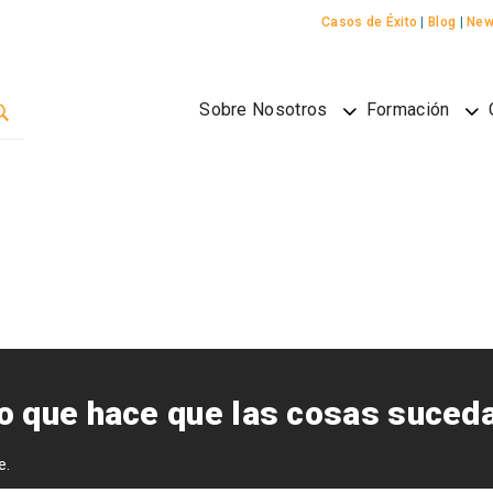
Casos de Éxito
|
Blog
|
New
Sobre Nosotros
Formación
 que hace que las cosas suced
e.