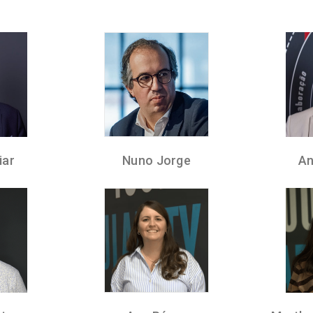
iar
Nuno Jorge
An