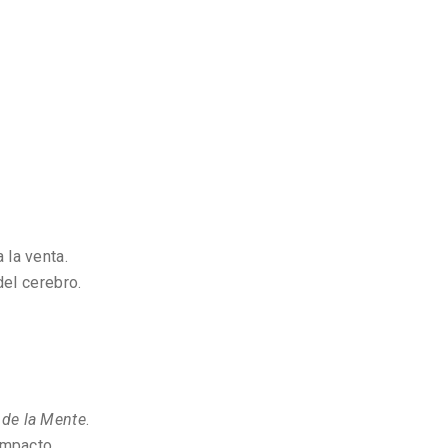
la venta.
del cerebro.
 de la Mente
.
impacto.