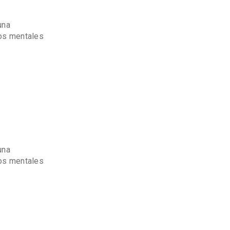
una
sos mentales
una
sos mentales