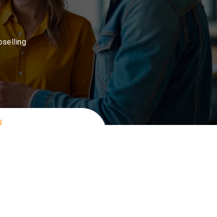
oselling
g