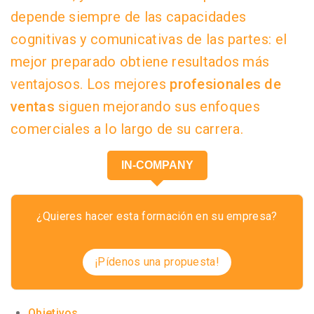
depende siempre de las capacidades
cognitivas y comunicativas de las partes: el
mejor preparado obtiene resultados más
ventajosos. Los mejores
profesionales de
ventas
siguen mejorando sus enfoques
comerciales a lo largo de su carrera.
IN-COMPANY
¿Quieres hacer esta formación en su empresa?
¡Pídenos una propuesta!
Objetivos