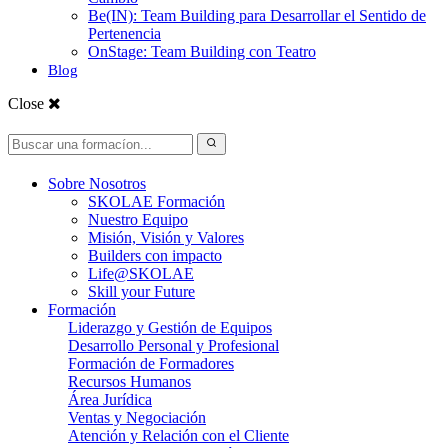
Be(IN): Team Building para Desarrollar el Sentido de
Pertenencia
OnStage: Team Building con Teatro
Blog
Close
Sobre Nosotros
SKOLAE Formación
Nuestro Equipo
Misión, Visión y Valores
Builders con impacto
Life@SKOLAE
Skill your Future
Formación
Liderazgo y Gestión de Equipos
Desarrollo Personal y Profesional
Formación de Formadores
Recursos Humanos
Área Jurídica
Ventas y Negociación
Atención y Relación con el Cliente