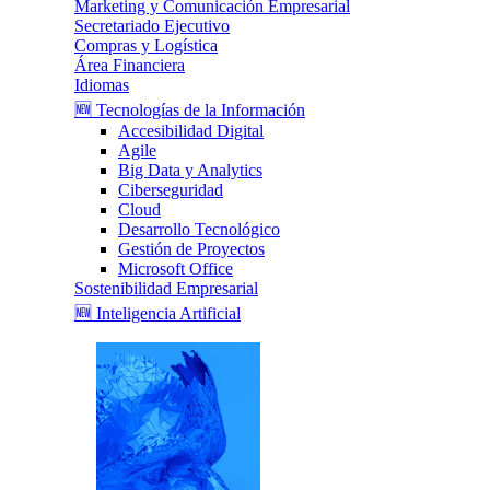
Marketing y Comunicación Empresarial
Secretariado Ejecutivo
Compras y Logística
Área Financiera
Idiomas
🆕 Tecnologías de la Información
Accesibilidad Digital
Agile
Big Data y Analytics
Ciberseguridad
Cloud
Desarrollo Tecnológico
Gestión de Proyectos
Microsoft Office
Sostenibilidad Empresarial
🆕 Inteligencia Artificial