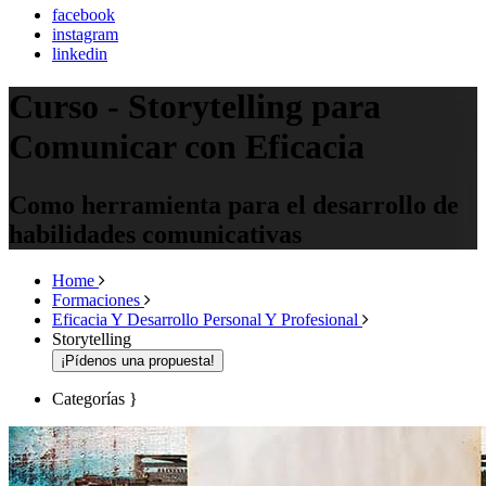
facebook
instagram
linkedin
Curso - Storytelling para
Comunicar con Eficacia
Como herramienta para el desarrollo de
habilidades comunicativas
Home
Formaciones
Eficacia Y Desarrollo Personal Y Profesional
Storytelling
¡Pídenos una propuesta!
Categorías
}