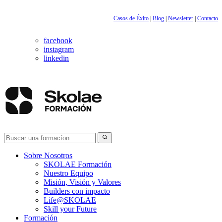
Casos de Éxito
|
Blog
|
Newsletter
|
Contacto
facebook
instagram
linkedin
Sobre Nosotros
SKOLAE Formación
Nuestro Equipo
Misión, Visión y Valores
Builders con impacto
Life@SKOLAE
Skill your Future
Formación