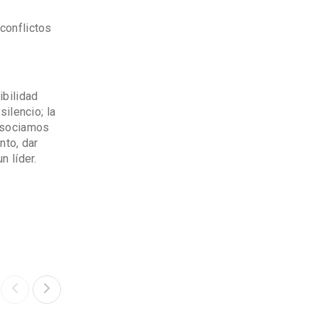
conflictos
ibilidad
ilencio; la
 asociamos
nto, dar
n líder.