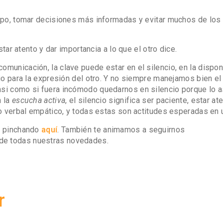
uipo, tomar decisiones más informadas y evitar muchos de los 
star atento y dar importancia a lo que el otro dice.
municación, la clave puede estar en el silencio, en la dispon
io para la expresión del otro. Y no siempre manejamos bien el s
casi como si fuera incómodo quedarnos en silencio porque lo
n la
escucha activa
, el silencio significa ser paciente, estar ate
no verbal empático, y todas estas son actitudes esperadas en u
er pinchando
aquí
. También te animamos a seguirnos
a de todas nuestras novedades.
r