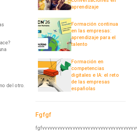
conversaciones en
aprendizaje
Formación continua
as
en las empresas:
aprendizaje para el
yace?
talento
una
Formación en
competencias
digitales e IA: el reto
de las empresas
mo del otro.
españolas
Fgfgf
fgfvvvvvvvvvvvvvvvvvvvvvvvvvvvvvvvvvvvvv